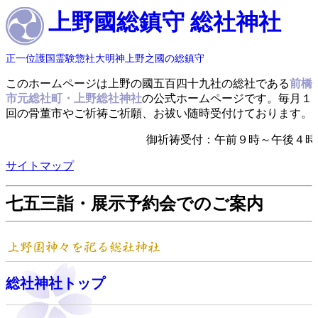
上野國総鎮守 総社神社
正一位護国霊験惣社大明神上野之國の総鎮守
このホームページは上野の國五百四十九社の総社である
前橋
市元総社町・上野総社神社
の公式ホームページです。毎月１
回の骨董市やご祈祷ご祈願、お祓い随時受付けております。
御祈祷受付：午前９時～午後４
サイトマップ
七五三詣・展示予約会でのご案内
総社神社トップ