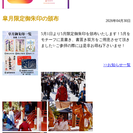
皐月限定御朱印の頒布
2026年04月30日
5月1日より5月限定御朱印を頒布いたします！5月を
モチーフに直書き、書置き双方をご用意させて頂き
ました✨ご参拝の際には是非お尋ね下さいませ！
>>お知らせ一覧