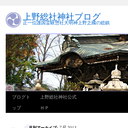
上野総社神社ブログ
正一位護国霊験惣社大明神上野之國の総鎮
ブログト
上野総社神社公式
ップ
ＨＰ
7月 2013
月別アーカイブ: