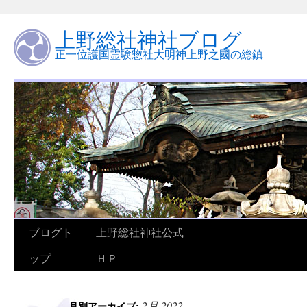
上野総社神社ブログ
正一位護国霊験惣社大明神上野之國の総鎮
ブログト
上野総社神社公式
ップ
ＨＰ
2月 2022
月別アーカイブ: