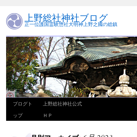
上野総社神社ブログ
正一位護国霊験惣社大明神上野之國の総鎮
ブログト
上野総社神社公式
ップ
ＨＰ