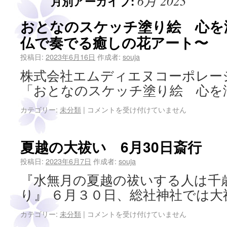
6月 2023
月別アーカイブ:
おとなのスケッチ塗り絵 心を
仏で奏でる癒しの花アート〜
投稿日:
2023年6月16日
作成者:
souja
株式会社エムディエヌコーポレー
「おとなのスケッチ塗り絵 心を
カテゴリー:
未分類
|
コメントを受け付けていません
夏越の大祓い 6月30日斎行
投稿日:
2023年6月7日
作成者:
souja
『水無月の夏越の祓いする人は千
り』 ６月３０日、総社神社では大
カテゴリー:
未分類
|
コメントを受け付けていません