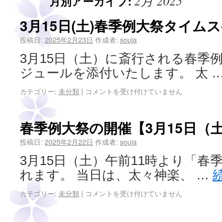
2月 2025
月別アーカイブ:
3月15日(土)春季例大祭タイム
投稿日:
2025年2月23日
作成者:
souja
3月15日（土）に斎行される春季
ジュールを添付いたします。 太 
カテゴリー:
未分類
|
コメントを受け付けていません
春季例大祭の開催【3月15日（
投稿日:
2025年2月22日
作成者:
souja
3月15日（土）午前11時より「春
れます。 当日は、太々神楽、 …
カテゴリー:
未分類
|
コメントを受け付けていません