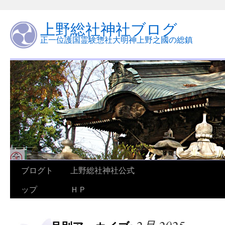
上野総社神社ブログ
正一位護国霊験惣社大明神上野之國の総鎮
ブログト
上野総社神社公式
ップ
ＨＰ