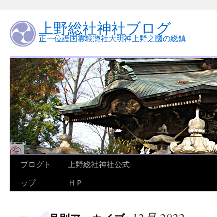
上野総社神社ブログ
正一位護国霊験惣社大明神上野之國の総鎮
ブログト
上野総社神社公式
ップ
ＨＰ