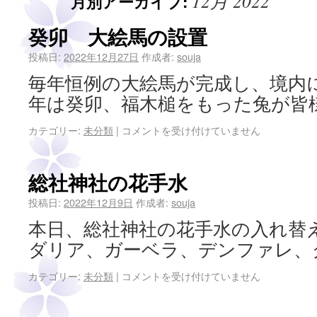
12月 2022
月別アーカイブ:
癸卯 大絵馬の設置
投稿日:
2022年12月27日
作成者:
souja
毎年恒例の大絵馬が完成し、境内
年は癸卯、福木槌をもった兔が皆
カテゴリー:
未分類
|
コメントを受け付けていません
総社神社の花手水
投稿日:
2022年12月9日
作成者:
souja
本日、総社神社の花手水の入れ替
ダリア、ガーベラ、デンファレ、
カテゴリー:
未分類
|
コメントを受け付けていません