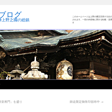
ブログ
このホームページは上野の國五百四十九社
神上野之國の総鎮
されます。一切の内容物に関する転載・流用
す
Ｐ
新皇将門」を盛り
師走限定御朱印頒布中
→