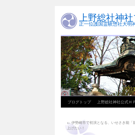
上野総社神社
正一位護国霊験惣社大明
ブログトップ
上野総社神社公式Ｈ
←
伊勢崎市で初演となる、いせさき能「
上げたい！