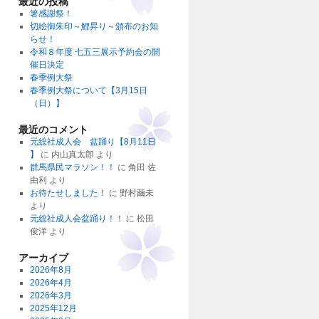
最近の投稿
箸感謝祭！
切絵御朱印～鯉昇り～頒布のお知
らせ！
令和８年度 七五三展示予約会の開
催日決定
春季例大祭
春季例大祭について【3月15日
（日）】
最近のコメント
元総社成人会 盆踊り【8月11日
】
に
内山真太郎
より
群馬県民マラソン！！
に
角田 佐
由利
より
お待たせしました！
に
野村繭未
より
元総社成人会盆踊り！！
に
松田
俊洋
より
アーカイブ
2026年8月
2026年4月
2026年3月
2025年12月