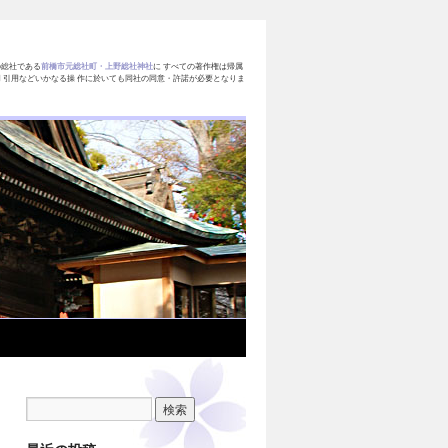
の総社である
前橋市元総社町・上野総社神社
に すべての著作権は帰属
 引用などいかなる操 作に於いても同社の同意・許諾が必要となりま