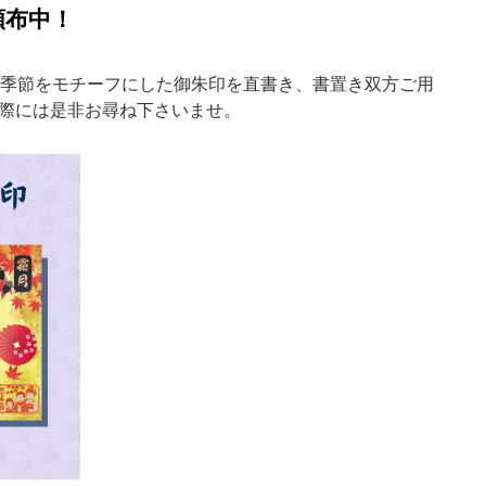
頒布中！
。季節をモチーフにした御朱印を直書き、書置き双方ご用
際には是非お尋ね下さいませ。