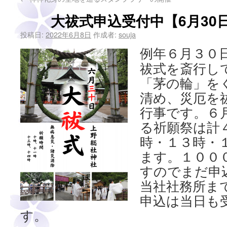
大祓式申込受付中【6月30
投稿日:
2022年6月8日
作成者:
souja
例年６月３０
祓式を斎行し
「茅の輪」を
清め、災厄を
行事です。６
る祈願祭は計
時・１３時・
ます。１００
すのでまだ申
当社社務所ま
申込は当日も
す。