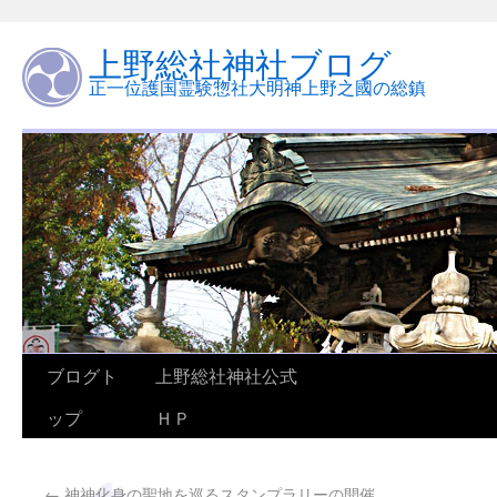
上野総社神社ブログ
正一位護国霊験惣社大明神上野之國の総鎮
ブログト
上野総社神社公式
ップ
ＨＰ
←
神神化身の聖地を巡るスタンプラリーの開催